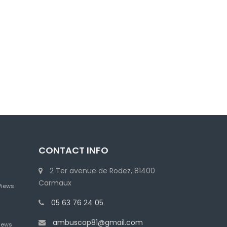
CONTACT INFO
2 Ter avenue de Rodez, 81400
Carmaux
Views
05 63 76 24 05
ambuscop81@gmail.com
iews