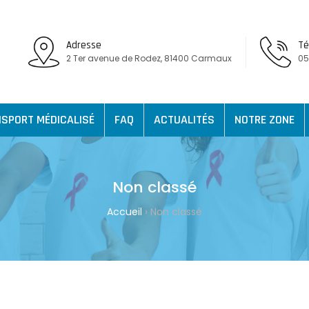
Adresse
Té
2 Ter avenue de Rodez, 81400 Carmaux
05
SPORT MÉDICALISÉ
FAQ
ACTUALITÉS
NOTRE ZONE
Non classé
Accueil
›
Non classé