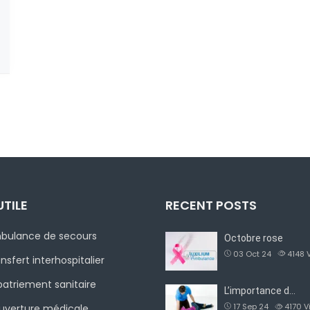
UTILE
RECENT POSTS
bulance de secours
Octobre rose
03 Oct 24
4148
nsfert interhospitalier
atriement sanitaire
L’importance d…
17 Sep 24
4170
V
uverture médicale